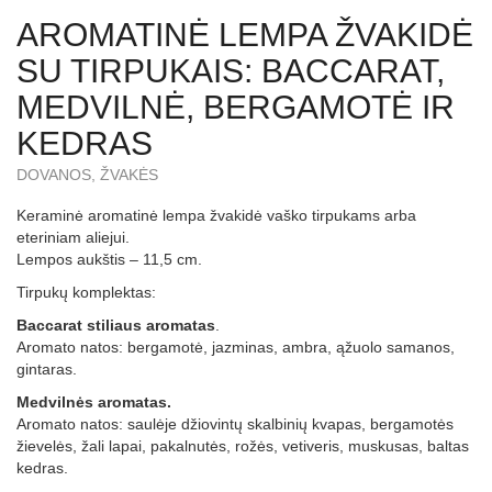
AROMATINĖ LEMPA ŽVAKIDĖ
SU TIRPUKAIS: BACCARAT,
MEDVILNĖ, BERGAMOTĖ IR
KEDRAS
DOVANOS
,
ŽVAKĖS
Keraminė aromatinė lempa žvakidė vaško tirpukams arba
eteriniam aliejui.
Lempos aukštis – 11,5 cm.
Tirpukų komplektas:
Baccarat stiliaus aromatas
.
Aromato natos: bergamotė, jazminas, ambra, ąžuolo samanos,
gintaras.
Medvilnės aromatas.
Aromato natos: saulėje džiovintų skalbinių kvapas, bergamotės
žievelės, žali lapai, pakalnutės, rožės, vetiveris, muskusas, baltas
kedras.