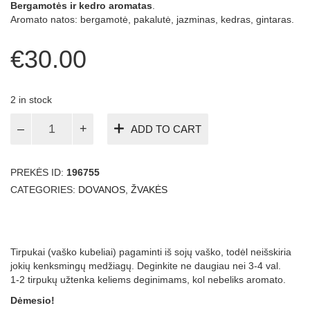
Bergamotės ir kedro aromatas
.
Aromato natos: bergamotė, pakalutė, jazminas, kedras, gintaras.
€
30.00
2 in stock
Aromatinė
ADD TO CART
lempa
žvakidė
su
PREKĖS ID:
196755
tirpukais:
Baccarat,
CATEGORIES:
DOVANOS
,
ŽVAKĖS
Medvilnė,
Bergamotė
ir
kedras
Tirpukai (vaško kubeliai) pagaminti iš sojų vaško, todėl neišskiria
quantity
jokių kenksmingų medžiagų. Deginkite ne daugiau nei 3-4 val.
1-2 tirpukų užtenka keliems deginimams, kol nebeliks aromato.
Dėmesio!