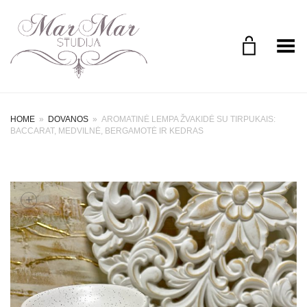
Perjungimo meniu
HOME
»
DOVANOS
»
AROMATINĖ LEMPA ŽVAKIDĖ SU TIRPUKAIS:
BACCARAT, MEDVILNĖ, BERGAMOTĖ IR KEDRAS
+