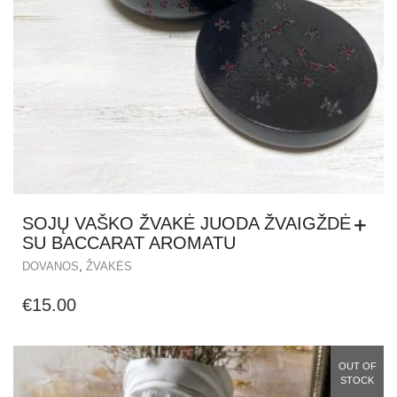
SOJŲ VAŠKO ŽVAKĖ JUODA ŽVAIGŽDĖ
SU BACCARAT AROMATU
,
DOVANOS
ŽVAKĖS
€
15.00
OUT OF
STOCK