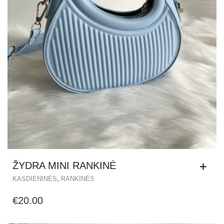
ŽYDRA MINI RANKINĖ
,
KASDIENINĖS
RANKINĖS
€
20.00