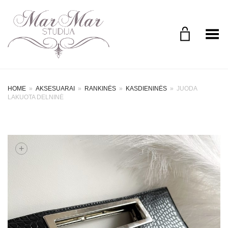
Perjungimo meniu
HOME
»
AKSESUARAI
»
RANKINĖS
»
KASDIENINĖS
»
JUODA
LAKUOTA DELNINĖ
+