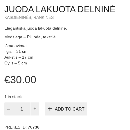
JUODA LAKUOTA DELNINĖ
KASDIENINĖS
,
RANKINĖS
Elegantiška juoda lakuota delninė.
Medžiaga – PU oda, tekstilė
Išmatavimai:
Ilgis – 31 cm
Aukštis – 17 cm
Gylis – 5 cm
€
30.00
1 in stock
Juoda
ADD TO CART
lakuota
delninė
quantity
PREKĖS ID:
70736