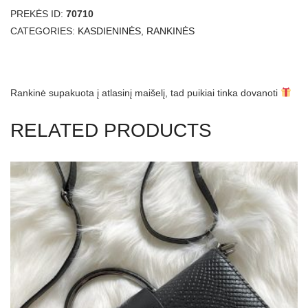
quantity
PREKĖS ID:
70710
CATEGORIES:
KASDIENINĖS
,
RANKINĖS
Rankinė supakuota į atlasinį maišelį, tad puikiai tinka dovanoti
RELATED PRODUCTS