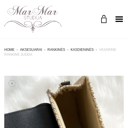
Perjungimo meniu
HOME
»
AKSESUARAI
»
RANKINĖS
»
KASDIENINĖS
»
VASARINĖ
RANKINĖ JUODA
+