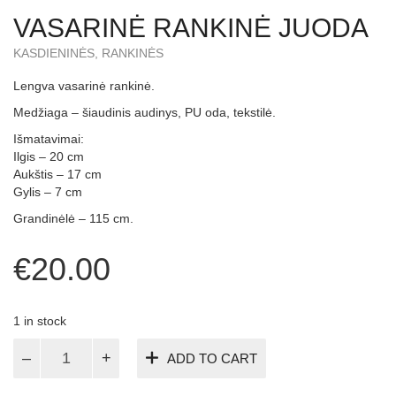
VASARINĖ RANKINĖ JUODA
KASDIENINĖS
,
RANKINĖS
Lengva vasarinė rankinė.
Medžiaga – šiaudinis audinys, PU oda, tekstilė.
Išmatavimai:
Ilgis – 20 cm
Aukštis – 17 cm
Gylis – 7 cm
Grandinėlė – 115 cm.
€
20.00
1 in stock
Vasarinė
ADD TO CART
rankinė
juoda