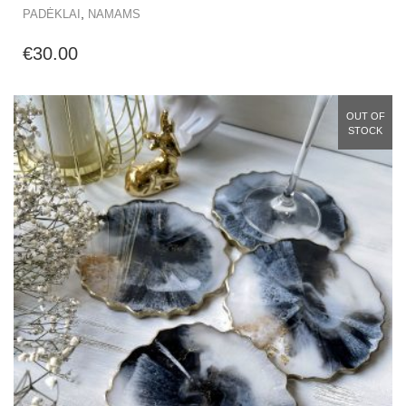
,
PADĖKLAI
NAMAMS
€
30.00
OUT OF
STOCK