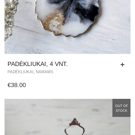
PADĖKLIUKAI, 4 VNT.
,
PADĖKLIUKAI
NAMAMS
€
38.00
OUT OF
STOCK