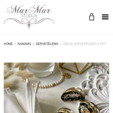
Perjungimo meniu
HOME
»
NAMAMS
»
SERVETĖLĖMS
»
ŽIEDAI SERVETĖLĖMS, 6 VNT.
+