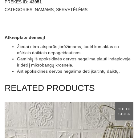
PREKĖS ID:
43951
quantity
CATEGORIES:
NAMAMS
,
SERVETĖLĖMS
Atkreipkite dėmesį!
Žiedai nėra atsparūs įbrėžimams, todėl kontaktas su
aštriais daiktais nepageidautinas.
Gaminių iš epoksidinės dervos negalima plauti indaplovėje
ir dėti į mikrobangų krosnele.
Ant epoksidinės dervos negalima dėti įkaitintų daiktų.
RELATED PRODUCTS
OUT OF
STOCK