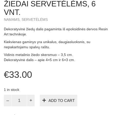
ŽIEDAI SERVETĖLĖMS, 6
VNT.
NAMAMS
,
SERVETĖLĖMS
Dekoratyvinė žiedų dalis pagaminta iš epoksidinės dervos Resin
Art technikoje.
Kiekvienas gaminys yra unikalus, daugiasluoksnis, su
nepakartojamu spalvų raštu.
Vidinis metalinio žiedo skersmuo – 3,5 cm.
Dekoratyvinė dalis – apie 4×5 cm ir 6×3 cm.
€
33.00
1 in stock
Žiedai
ADD TO CART
servetėlėms,
6
vnt.